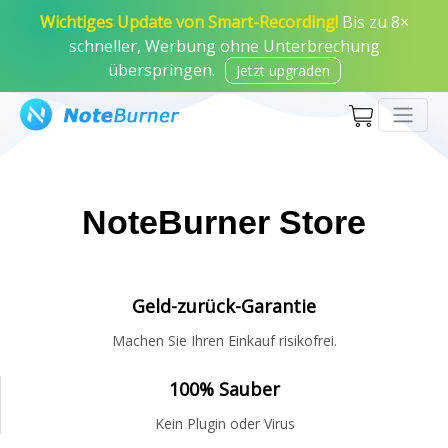
Wichtiges Update von Smart-Recording!
Bis zu 8×
schneller, Werbung ohne Unterbrechung
überspringen.
Jetzt upgraden
NoteBurner Store
Geld-zurück-Garantie
Machen Sie Ihren Einkauf risikofrei.
100% Sauber
Kein Plugin oder Virus