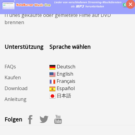
Musik von YouTube kostenlos herunterladen
iTunes gekaufte oder gemietete Filme auf DVD
brennen
Unterstützung
Sprache wählen
FAQs
Deutsch
English
Kaufen
Français
Download
Español
日本語
Anleitung
Folgen