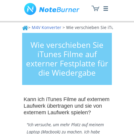
>
M4V Konverter
> Wie verschieben Sie iTunes Filme 
Wie verschieben Sie
NoteBurner
iTunes Filme auf
externer Festplatte für
die Wiedergabe
Kann ich iTunes Filme auf externem
Laufwerk übertragen und sie von
externem Laufwerk spielen?
"Ich versuche, um mehr Platz auf meinem
Laptop (Macbook) zu machen. Ich habe