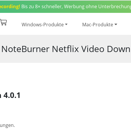
ecording!
Bis zu 8× schneller, Werbung ohne Unterbrechun
€83,90
Downl
Screenshot
FAQ
Windows-Produkte
Mac-Produkte
 NoteBurner Netflix Video Down
 4.0.1
rungen.